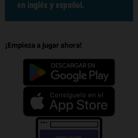
en inglés y español.
¡Empieza a jugar ahora!
Get
it
on
Google
Play
Download
on
the
App
Store
Play
on
the
Web