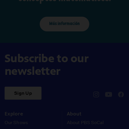
Más información
Subscribe to our
newsletter
Sign Up
pbssocal
@pbssocal
pbss
instagram
youtube
face
Explore
About
Our Shows
About PBS SoCal