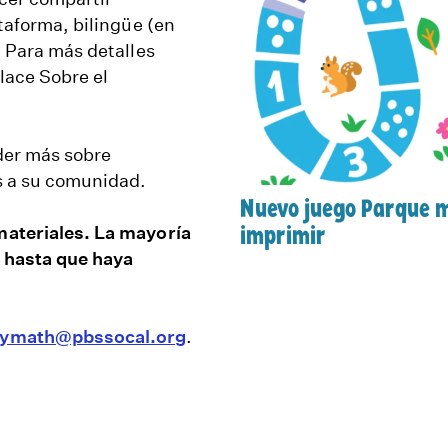
taforma, bilingüe (en
. Para más detalles
nlace Sobre el
der más sobre
os a su comunidad.
Nuevo juego Parque m
materiales. La mayoría
imprimir
s hasta que haya
lymath@pbssocal.org
.