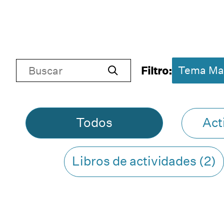
Tema
Buscar
Tema Ma
Filtro:
Matemático
Buscar
Todos
Act
Libros de actividades (2)