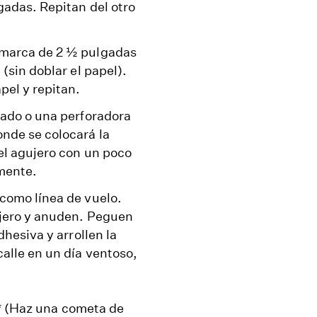
gadas. Repitan del otro
 marca de 2 ½ pulgadas
(sin doblar el papel).
pel y repitan.
lado o una perforadora
onde se colocará la
el agujero con un poco
mente.
 como línea de vuelo.
ujero y anuden. Peguen
dhesiva y arrollen la
calle en un día ventoso,
e* (Haz una cometa de