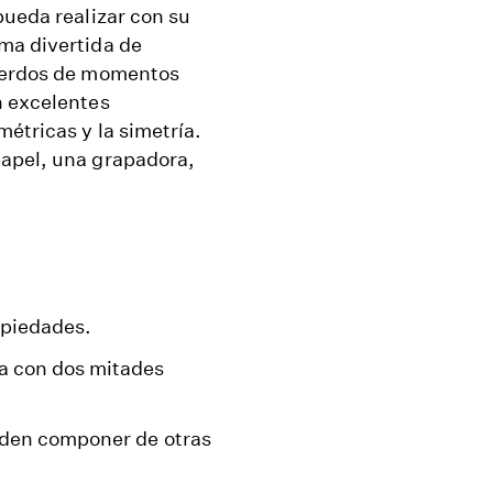
pueda realizar con su
ma divertida de
cuerdos de momentos
n excelentes
étricas y la simetría.
papel, una grapadora,
.
opiedades.
a con dos mitades
eden componer de otras