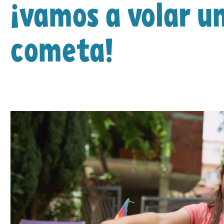
¡vamos a volar u
cometa!