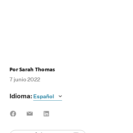
Por
Sarah Thomas
7 junio 2022
Idioma:
Share
Share
Share
on
on
on
Facebook
Email
LinkedIn