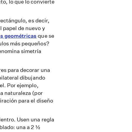
o, lo que lo convierte
rectángulo, es decir,
l papel de nuevo y
as geométricas
que se
gulos más pequeños?
denomina simetría
res para decorar una
bilateral dibujando
el. Por ejemplo,
la naturaleza (por
iración para el diseño
dentro. Usen una regla
oblado: una a 2 ½