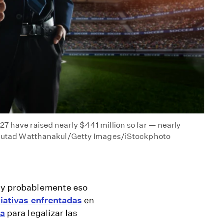
27 have raised nearly $441 million so far — nearly
 | Sutad Watthanakul/Getty Images/iStockphoto
, y probablemente eso
ciativas enfrentadas
en
ia
para legalizar las