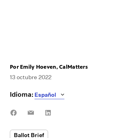
Por
Emily Hoeven, CalMatters
13 octubre 2022
Idioma:
Share
Share
Share
on
on
on
Facebook
Email
LinkedIn
Ballot Brief