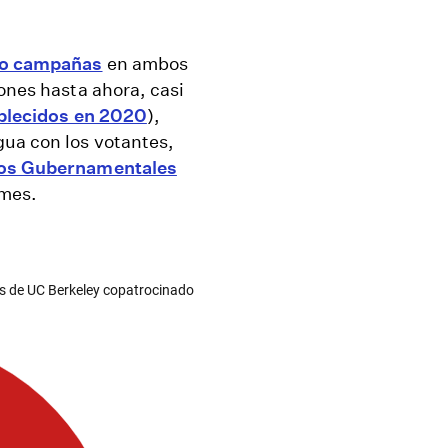
ro campañas
en ambos
ones hasta ahora, casi
blecidos en 2020
),
ua con los votantes,
dios Gubernamentales
imes.