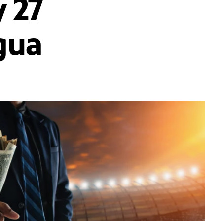
y 27
agua