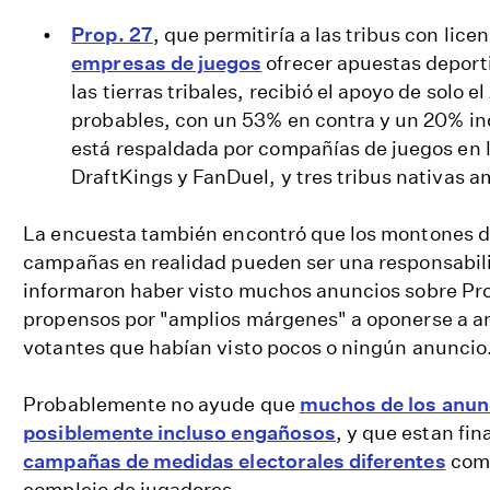
Prop. 27
, que permitiría a las tribus con lice
empresas de juegos
ofrecer apuestas deporti
las tierras tribales, recibió el apoyo de solo e
probables, con un 53% en contra y un 20% in
está respaldada por compañías de juegos en l
DraftKings y FanDuel, y tres tribus nativas 
La encuesta también encontró que los montones de
campañas en realidad pueden ser una responsabili
informaron haber visto muchos anuncios sobre Pro
propensos por "amplios márgenes" a oponerse a a
votantes que habían visto pocos o ningún anuncio
Probablemente no ayude que
muchos de los anun
posiblemente incluso engañosos
, y que estan fi
campañas de medidas electorales diferentes
comp
complejo de jugadores.