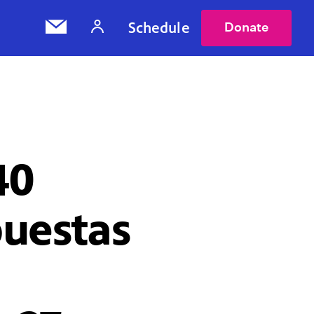
Schedule
Donate
40
puestas