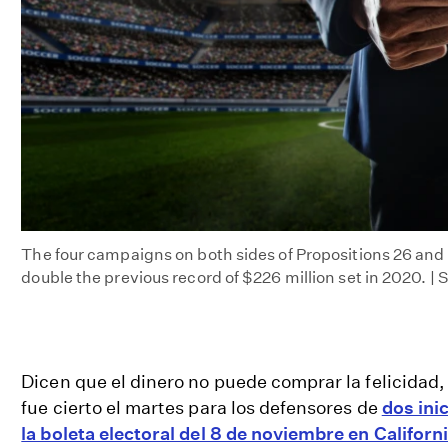
The four campaigns on both sides of Propositions 26 and 
double the previous record of $226 million set in 2020.
Dicen que el dinero no puede comprar la felicidad
fue cierto el martes para los defensores de
dos ini
la boleta electoral del 8 de noviembre en Californ