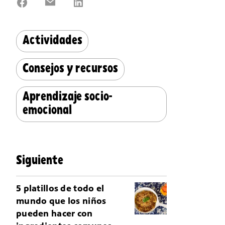
on
on
on
Facebook
Email
LinkedIn
Actividades
Consejos y recursos
Aprendizaje socio-
emocional
Siguiente
5 platillos de todo el
mundo que los niños
pueden hacer con