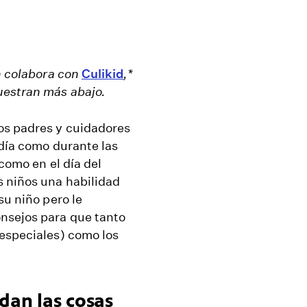
n colabora con
Culikid
,*
uestran más abajo.
os padres y cuidadores
 día como durante las
¡como en el día del
s niños una habilidad
su niño pero le
onsejos para que tanto
 especiales) como los
dan las cosas