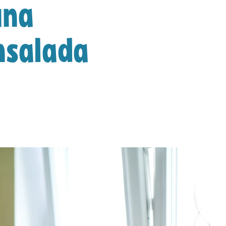
una
ensalada