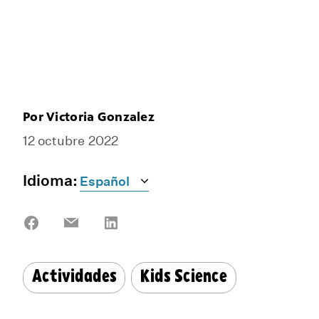
Por Victoria Gonzalez
12 octubre 2022
Idioma:
Share
Share
Share
on
on
on
Facebook
Email
LinkedIn
Actividades
Kids Science