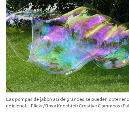
Las pompas de jabón así de grandes se pueden obtener c
adicional. | Flickr/Ross Knechtel/Creative Commons/Pu