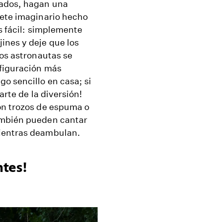
zados, hagan una
hete imaginario hecho
s fácil: simplemente
ines y deje que los
los astronautas se
nfiguración más
o sencillo en casa; si
arte de la diversión!
on trozos de espuma o
ambién pueden cantar
mientras deambulan.
tes!