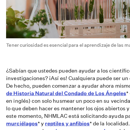
Tener curiosidad es esencial para el aprendizaje de las m
¿Sabían que ustedes pueden ayudar a los científico
investigaciones? ¡Así es! Cualquiera puede ser un 
De hecho, pueden comenzar a ayudar ahora mismo 
de Historia Natural del Condado de Los Ángeles
*
en inglés) con solo husmear un poco en su vecindar
lo que deben hacer es mantener los ojos abiertos y
este momento, NHMLAC está solicitando ayuda pa
murciélagos
* y
reptiles y anfibios
* de la localida