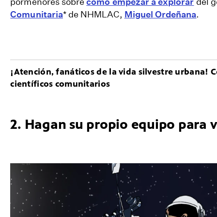
pormenores sobre
cómo empezar a explorar
del g
Comunitaria
* de NHMLAC,
Miguel Ordeñana
.
¡Atención, fanáticos de la vida silvestre urbana! 
científicos comunitarios
2. Hagan su propio equipo para vo