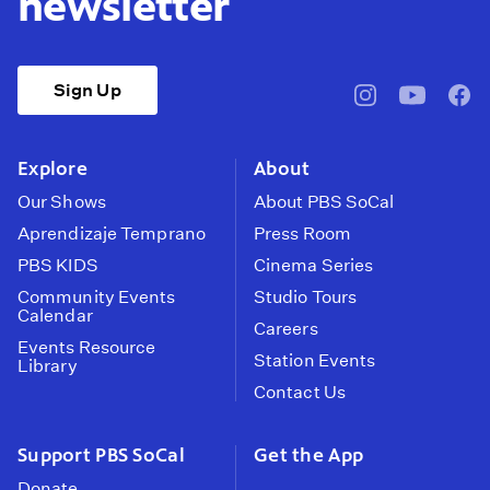
newsletter
Sign Up
pbssocal
@pbssocal
pbss
instagram
youtube
face
Explore
About
Our Shows
About PBS SoCal
Aprendizaje Temprano
Press Room
PBS KIDS
Cinema Series
Community Events
Studio Tours
Calendar
Careers
Events Resource
Station Events
Library
Contact Us
Support PBS SoCal
Get the App
Donate