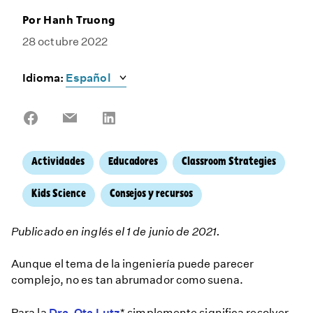
Por
Hanh Truong
28 octubre 2022
Idioma:
Share
Share
Share
on
on
on
Facebook
Email
LinkedIn
Actividades
Educadores
Classroom Strategies
Kids Science
Consejos y recursos
Publicado en inglés el 1 de junio de 2021.
Aunque el tema de la ingeniería puede parecer
complejo, no es tan abrumador como suena.
Para la
Dra. Ota Lutz
* simplemente significa resolver