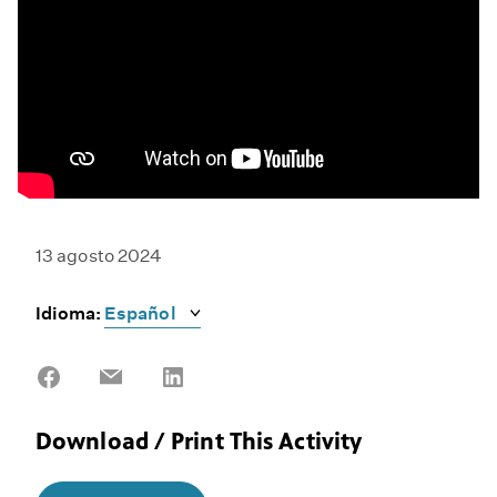
13 agosto 2024
Idioma:
Share
Share
Share
on
on
on
Facebook
Email
LinkedIn
Download / Print This Activity