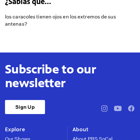
¿Sabias que...
los caracoles tienen ojos en los extremos de sus
antenas?
Subscribe to our
newsletter
Sign Up
pbssocal
@pbssocal
pbss
instagram
youtube
face
Explore
About
Our Shows
About PBS SoCal