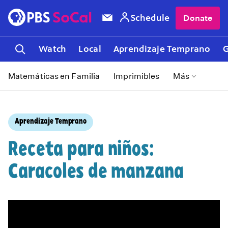
Schedule
Donate
Watch
Local
Aprendizaje Temprano
G
Matemáticas en Familia
Imprimibles
Más
Aprendizaje Temprano
Receta para niños:
Caracoles de manzana