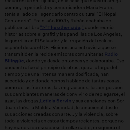
recuerdo fue en Tijuana, en la casa que nuestra amiga
común, la periodista y comunicadora Maria Eraña,
tenía al lado del legendario centro cultural "El Nopal
Centenario". Era el año 1993 y Rubén acababa de
publicar su libro
">"The other side,"
donde reunió
historias sobre el grafiti y las pandillas de Los Ángeles,
la guerrilla en El Salvador y la irrupción del rock en
español desde el DF. Hicimos una entrevista que se
transmitió en la red de emisoras comunitarias
Radio
Bilingüe
, donde ya desde entonces yo colaboraba. Ese
encuentro fue el principio de otros, que a lo largo del
tiempo y de una intensa manera dosificada, han
sucedido y en donde hemos hablado de tantas cosas,
como de las fronteras, las migraciones, los amigos con
sus cambiantes maneras de convivir o de replegarse, el
azar, las drogas,
Leticia Servin
y sus canciones con Sor
Juana Inés, la Maldita Vecindad, lo binacional desde
sus acciones creadas con arte... y la violencia, sobre
todo la violencia en estos tiempos recientes, porque no
hay manera de escaparse de ella: nadie, ni siquiera el