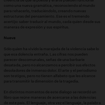
creencia de que la poesía y el arte pueden funcionar
como una nueva gramática, reconociendo al mundo
para rehacerlo, traduciéndolo, creando nuevas
estructuras del pensamiento. Ese es el tremendo
acertijo: saber traducir al mundo, cada quien desde sus
maneras de expresión y sus espíritus.
Nueve
Sólo quien ha vivido la marejada de la violencia sabe lo
que esa dolencia entraña. Las cifras nos pueden
parecer descomunales, señas de una barbarie
desatada, pero no alcanzamos a percibir sus efectos
desoladores de inmenso dolor. El arte y el periodismo
son testigos, pero no tienen alfabeto que les alcance
para transmitir la dimensión de la tragedia.
En distintos momentos de este dialogo se recordó un
libro que reúne maneras de acercarse a las dolencias
de este país. El lenguaje, otra vez el lenguaje, la palabra