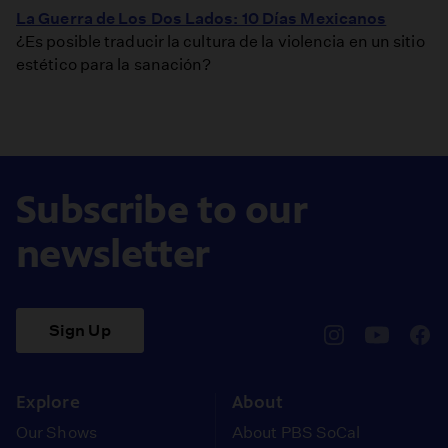
La Guerra de Los Dos Lados: 10 Días Mexicanos
¿Es posible traducir la cultura de la violencia en un sitio
estético para la sanación?
Subscribe to our
newsletter
Sign Up
pbssocal
@pbssocal
pbss
instagram
youtube
face
Explore
About
Our Shows
About PBS SoCal