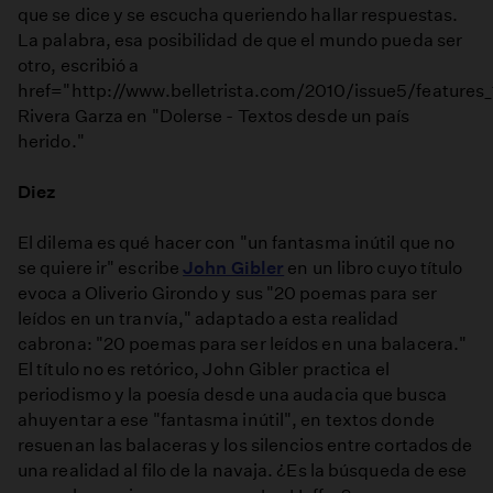
que se dice y se escucha queriendo hallar respuestas.
La palabra, esa posibilidad de que el mundo pueda ser
otro, escribió a
href="http://www.belletrista.com/2010/issue5/features_
Rivera Garza en "Dolerse - Textos desde un país
herido."
Diez
El dilema es qué hacer con "un fantasma inútil que no
se quiere ir" escribe
John Gibler
en un libro cuyo título
evoca a Oliverio Girondo y sus "20 poemas para ser
leídos en un tranvía," adaptado a esta realidad
cabrona: "20 poemas para ser leídos en una balacera."
El título no es retórico, John Gibler practica el
periodismo y la poesía desde una audacia que busca
ahuyentar a ese "fantasma inútil", en textos donde
resuenan las balaceras y los silencios entre cortados de
una realidad al filo de la navaja. ¿Es la búsqueda de ese