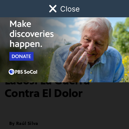
Close
Schedule
Donate
Watch
Local
Early Childhood
Giving
Artbound
Arts & Culture
La Guerra de Los Dos
Lados: La Guerra
Contra El Dolor
By
Raúl Silva