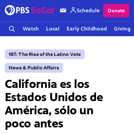
Schedule
Donate
Watch
Local
Early Childhood
Giving
187: The Rise of the Latino Vote
News & Public Affairs
California es los
Estados Unidos de
América, sólo un
poco antes