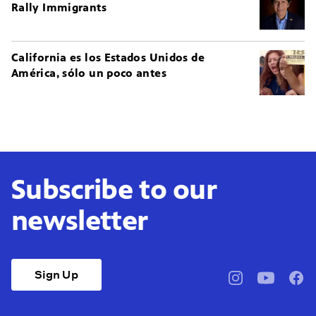
Rally Immigrants
California es los Estados Unidos de
América, sólo un poco antes
Subscribe to our
newsletter
Sign Up
pbssocal
@pbssocal
pbss
instagram
youtube
face