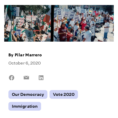
By
Pilar Marrero
October 6, 2020
Share
Share
Share
on
on
on
Facebook
Email
LinkedIn
Our Democracy
Vote 2020
Immigration