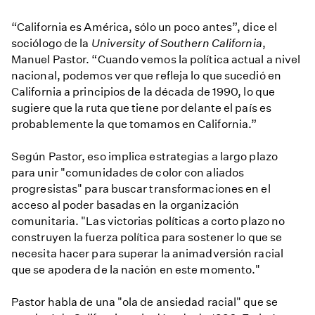
The
“California es América, sólo un poco antes”, dice el
Rise
sociólogo de la
University of Southern California
,
of
Manuel Pastor. “Cuando vemos la política actual a nivel
the
nacional, podemos ver que refleja lo que sucedió en
Latino
California a principios de la década de 1990, lo que
Vote
sugiere que la ruta que tiene por delante el país es
(Preview)
probablemente la que tomamos en California.”
Según Pastor, eso implica estrategias a largo plazo
para unir "comunidades de color con aliados
progresistas" para buscar transformaciones en el
acceso al poder basadas en la organización
comunitaria. "Las victorias políticas a corto plazo no
construyen la fuerza política para sostener lo que se
necesita hacer para superar la animadversión racial
que se apodera de la nación en este momento."
Pastor habla de una "ola de ansiedad racial" que se