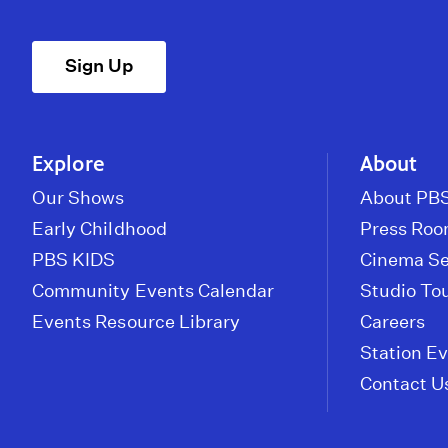
Sign Up
Explore
About
Our Shows
About PBS
Early Childhood
Press Ro
PBS KIDS
Cinema Se
Community Events Calendar
Studio To
Events Resource Library
Careers
Station E
Contact U