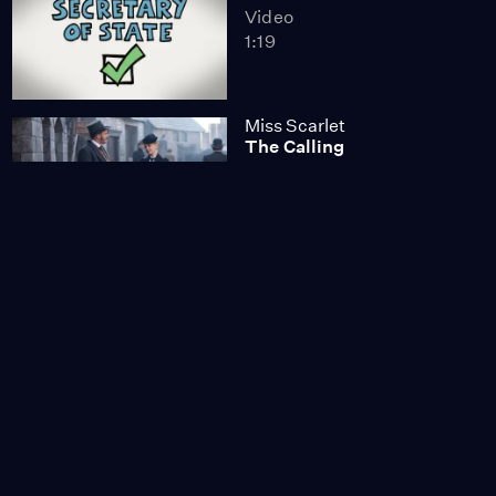
Video
1:19
Miss Scarlet
The Calling
Season 4
Episode 5
53:05
NOVA
When Whales Could
Walk
Season 51
Episode 1
53:35
Lost LA
Tuberculosis: The
Forgotten Plague
Season 6
Episode 5